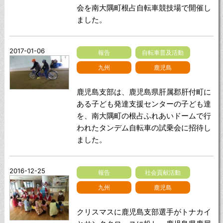
会を南大隅町根占自転車競技場で開催し
ました。
2017-01-06
報告
自転車普及活動
九州
鹿児島
鹿児島支部は、鹿児島県肝属郡肝付町に
ある子ども発達支援センターの子ども達
を、南大隅町の根占ふれあいドームで行
われたタンデム自転車の試乗会に招待し
ました。
2016-12-25
報告
社会貢献活動
九州
鹿児島
クリスマスに鹿児島支部選手がトナカイ