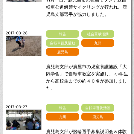
転車公道解禁サイクリングが行われ、鹿
児島支部選手が協力しました。
2017-03-28
報告
社会貢献活動
自転車普及活動
九州
鹿児島
鹿児島支部が鹿屋市の児童養護施設「大
隅学舎」で自転車教室を実施し、 小学生
から高校生までの約４０名が参加しまし
た。
2017-03-27
報告
自転車普及活動
九州
鹿児島
鹿児島支部が競輪選手募集説明会＆体験