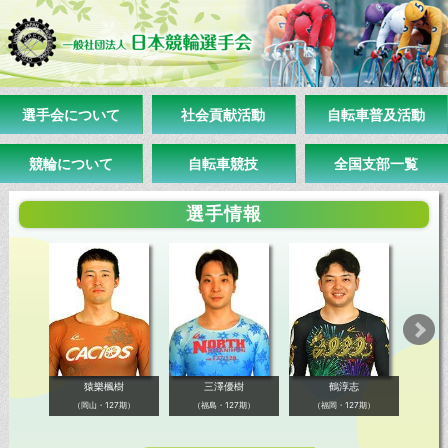
選手会について
社会貢献活動
自転車普及活動
競輪について
自転車競技
全国支部一覧
選手情報
猿樂楓樹
三澤優樹
鶴淳志
（岡山・127期）
（福島・127期）
（福岡・127期）
（大