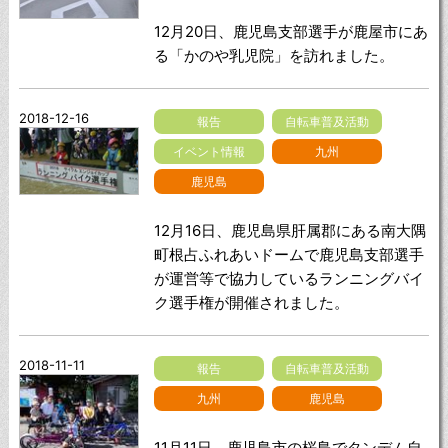
12月20日、鹿児島支部選手が鹿屋市にあ
る「かのや乳児院」を訪れました。
2018-12-16
報告
自転車普及活動
イベント情報
九州
鹿児島
12月16日、鹿児島県肝属郡にある南大隅
町根占ふれあいドームで鹿児島支部選手
が運営等で協力しているランニングバイ
ク選手権が開催されました。
2018-11-11
報告
自転車普及活動
九州
鹿児島
11月11日、鹿児島市の桜島でタンデム自