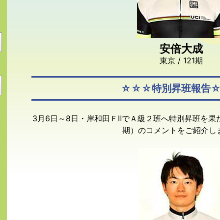
安倍大成
東京 / 121期
☆☆☆特別昇班報告
3月6日～8日・岸和田ＦⅡでＡ級２班へ特別昇班を果
期）のコメントをご紹介し