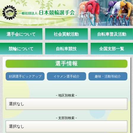
選手会について
社会貢献活動
自転車普及活動
競輪について
自転車競技
全国支部一覧
選手情報
好調選手ピックアップ
イケメン選手紹介
趣味・活動等紹介
- 地区別検索 -
- 支部別検索 -