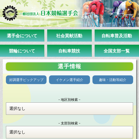
選手会について
社会貢献活動
自転車普及活動
競輪について
自転車競技
全国支部一覧
選手情報
好調選手ピックアップ
イケメン選手紹介
趣味・活動等紹介
- 地区別検索 -
- 支部別検索 -