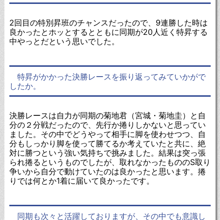
2回目の特別昇班のチャンスだったので、9連勝した時は
良かったとホッとするとともに同期が20人近く特昇する
中やっとだという思いでした。
特昇がかかった決勝レースを振り返ってみていかがで
したか。
決勝レースは自力が同期の菊地君（宮城・菊地圭）と自
分の２分戦だったので、先行か捲りしかないと思ってい
ました。その中でどうやって相手に脚を使わせつつ、自
分もしっかり脚を使って勝てるか考えていたと共に、絶
対に勝つという強い気持ちで挑みました。結果は突っ張
られ捲るというものでしたが、取れなかったもののS取り
争いから自分で動けていたのは良かったと思います。捲
りでは何とか1着に届いて良かったです。
同期も次々と活躍しておりますが、その中でも意識し