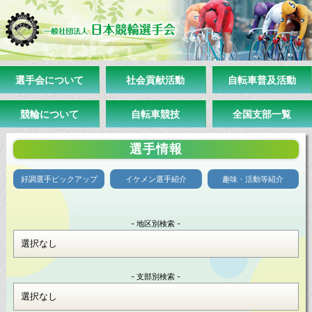
選手会について
社会貢献活動
自転車普及活動
競輪について
自転車競技
全国支部一覧
選手情報
好調選手ピックアップ
イケメン選手紹介
趣味・活動等紹介
- 地区別検索 -
- 支部別検索 -