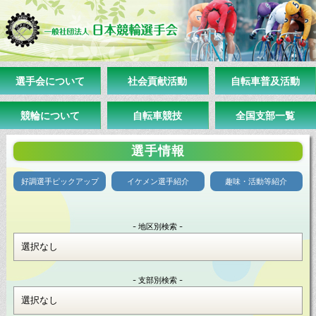
選手会について
社会貢献活動
自転車普及活動
競輪について
自転車競技
全国支部一覧
選手情報
好調選手ピックアップ
イケメン選手紹介
趣味・活動等紹介
- 地区別検索 -
- 支部別検索 -