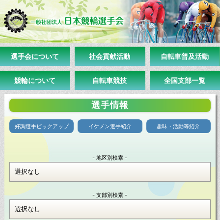
選手会について
社会貢献活動
自転車普及活動
競輪について
自転車競技
全国支部一覧
選手情報
好調選手ピックアップ
イケメン選手紹介
趣味・活動等紹介
- 地区別検索 -
- 支部別検索 -