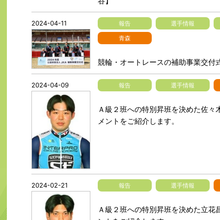
谷】
2024-04-11
報告
選手情報
青森
競輪・オートレースの補助事業交付
2024-04-09
報告
選手情報
Ａ級２班への特別昇班を決めた佐々木
メントをご紹介します。
2024-02-21
報告
選手情報
Ａ級２班への特別昇班を決めた立花昌