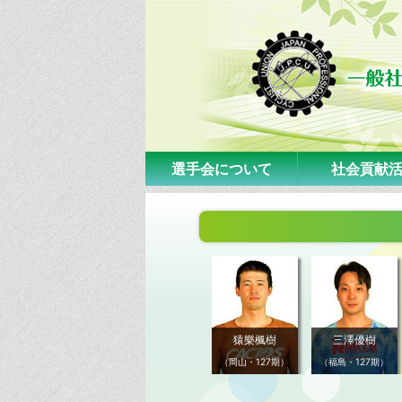
選手会について
社会貢献
猿樂楓樹
三澤優樹
（岡山・127期）
（福島・127期）