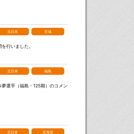
北日本
宮城
問を行いました。
北日本
福島
夢選手（福島・125期）のコメン
北日本
北海道