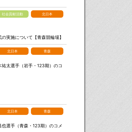
社会貢献活動
北日本
式の実施について【青森競輪場】
北日本
青森
祐太選手（岩手・123期）のコ
北日本
青森
也選手（青森・123期）のコメ