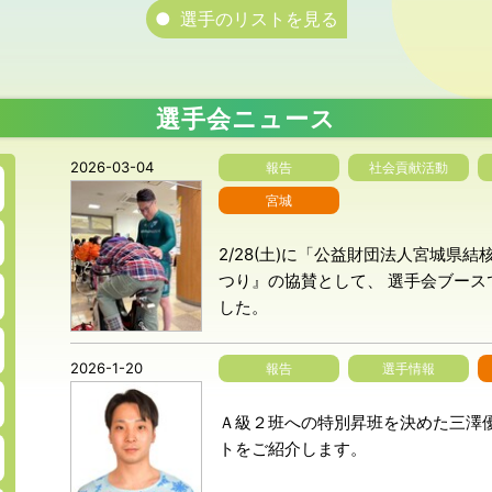
選手のリストを見る
選手会ニュース
2026-03-04
報告
社会貢献活動
宮城
2/28(土)に「公益財団法人宮城県
つり』の協賛として、 選手会ブー
した。
2026-1-20
報告
選手情報
Ａ級２班への特別昇班を決めた三澤優
トをご紹介します。