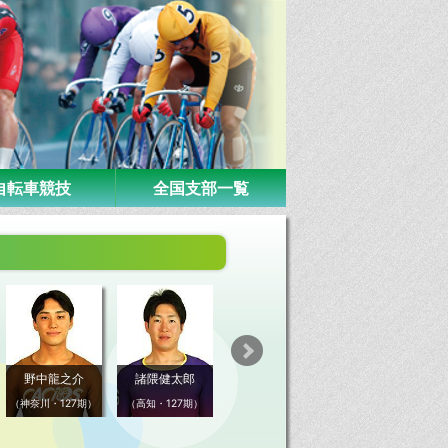
自転車競技
全国支部一覧
野中龍之介
諸隈健太郎
尾野翔一
長野魁切
（神奈川・127期）
（高知・127期）
（福岡・127期）
（愛媛・127期）