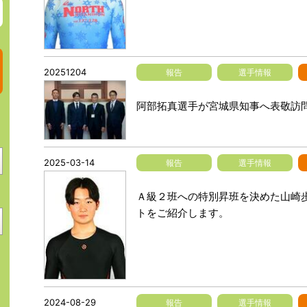
20251204
報告
選手情報
阿部拓真選手が宮城県知事へ表敬訪
2025-03-14
報告
選手情報
Ａ級２班への特別昇班を決めた山崎歩
トをご紹介します。
2024-08-29
報告
選手情報