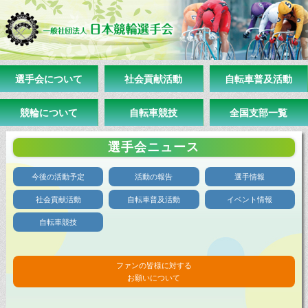
選手会について
社会貢献活動
自転車普及活動
競輪について
自転車競技
全国支部一覧
選手会ニュース
今後の活動予定
活動の報告
選手情報
社会貢献活動
自転車普及活動
イベント情報
自転車競技
ファンの皆様に対する
お願いについて