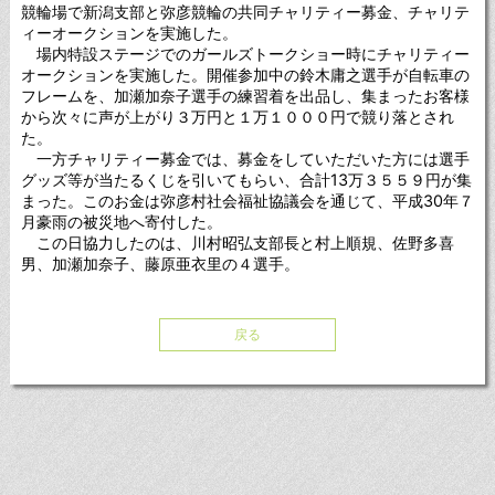
競輪場で新潟支部と弥彦競輪の共同チャリティー募金、チャリテ
ィーオークションを実施した。
場内特設ステージでのガールズトークショー時にチャリティー
オークションを実施した。開催参加中の鈴木庸之選手が自転車の
フレームを、加瀬加奈子選手の練習着を出品し、集まったお客様
から次々に声が上がり３万円と１万１０００円で競り落とされ
た。
一方チャリティー募金では、募金をしていただいた方には選手
グッズ等が当たるくじを引いてもらい、合計13万３５５９円が集
まった。このお金は弥彦村社会福祉協議会を通じて、平成30年７
月豪雨の被災地へ寄付した。
この日協力したのは、川村昭弘支部長と村上順規、佐野多喜
男、加瀬加奈子、藤原亜衣里の４選手。
戻る