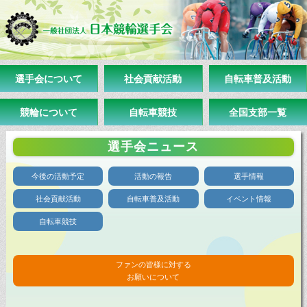
選手会について
社会貢献活動
自転車普及活動
競輪について
自転車競技
全国支部一覧
選手会ニュース
今後の活動予定
活動の報告
選手情報
社会貢献活動
自転車普及活動
イベント情報
自転車競技
ファンの皆様に対する
お願いについて