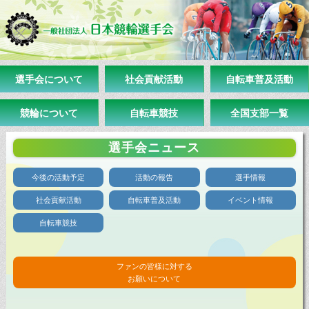
選手会について
社会貢献活動
自転車普及活動
競輪について
自転車競技
全国支部一覧
選手会ニュース
今後の活動予定
活動の報告
選手情報
社会貢献活動
自転車普及活動
イベント情報
自転車競技
ファンの皆様に対する
お願いについて