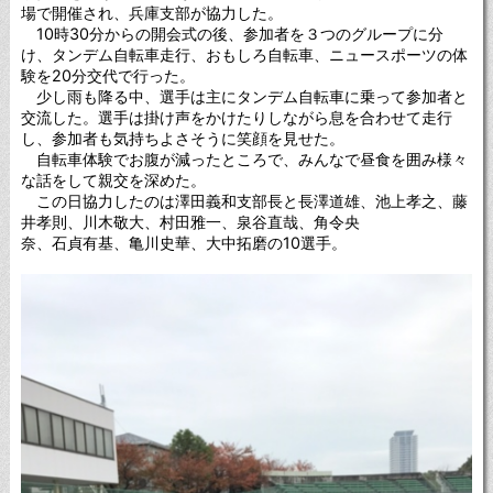
場で開催され、兵庫支部が協力した。
10時30分からの開会式の後、参加者を３つのグループに分
け、タンデム自転車走行、おもしろ自転車、ニュースポーツの体
験を20分交代で行った。
少し雨も降る中、選手は主にタンデム自転車に乗って参加者と
交流した。選手は掛け声をかけたりしながら息を合わせて走行
し、参加者も気持ちよさそうに笑顔を見せた。
自転車体験でお腹が減ったところで、みんなで昼食を囲み様々
な話をして親交を深めた。
この日協力したのは澤田義和支部長と長澤道雄、池上孝之、藤
井孝則、川木敬大、村田雅一、泉谷直哉、角令央
奈、石貞有基、亀川史華、大中拓磨の10選手。