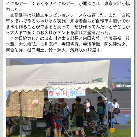
イクルデー「くるくるサイクルデー」が開催され、東京支部が協
力した。
支部選手は競輪エキシビションレースを披露した。また、自転
車を漕いで作るちゃり氷を実施。来場者自らが自転車を漕いでか
き氷を作ることができるとあって、ぜひ作ってみたいと子どもか
ら大人まで多くのお客様がテントを訪れ大盛況だった。
この日協力したのは市川健太支部長と内田玄希、内藤高裕、鈴
木薫、大矢崇弘、古川宗行、寺沼将彦、寺沼伊織、阿久津浩之、
河合佑弥、樋口開土、鈴木輝大、濱野咲の12選手。