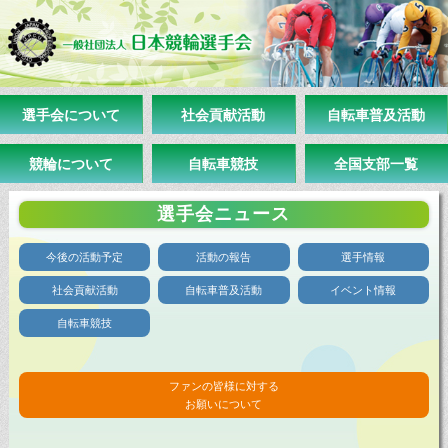
選手会について
社会貢献活動
自転車普及活動
競輪について
自転車競技
全国支部一覧
選手会ニュース
今後の活動予定
活動の報告
選手情報
社会貢献活動
自転車普及活動
イベント情報
自転車競技
ファンの皆様に対する
お願いについて