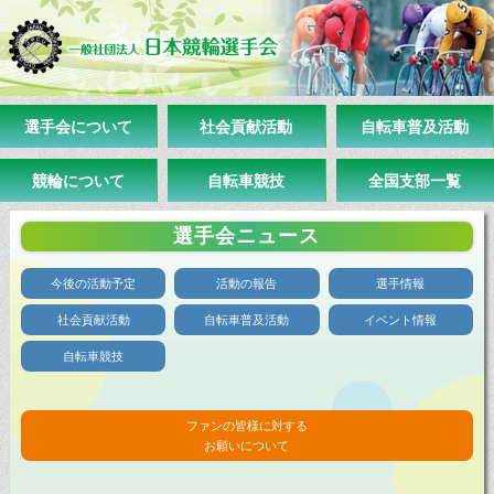
選手会について
社会貢献活動
自転車普及活動
競輪について
自転車競技
全国支部一覧
選手会ニュース
今後の活動予定
活動の報告
選手情報
社会貢献活動
自転車普及活動
イベント情報
自転車競技
ファンの皆様に対する
お願いについて