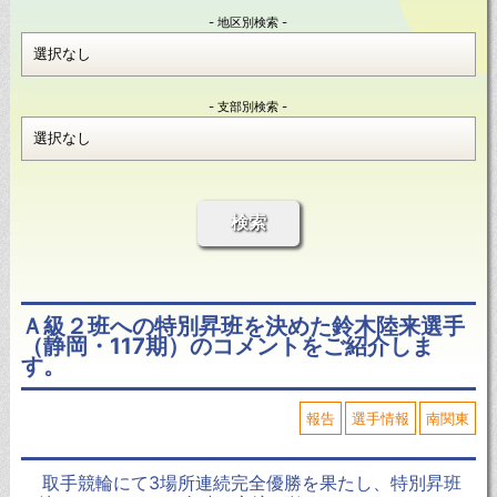
- 地区別検索 -
- 支部別検索 -
検索
Ａ級２班への特別昇班を決めた鈴木陸来選手
（静岡・117期）のコメントをご紹介しま
す。
報告
選手情報
南関東
取手競輪にて3場所連続完全優勝を果たし、特別昇班